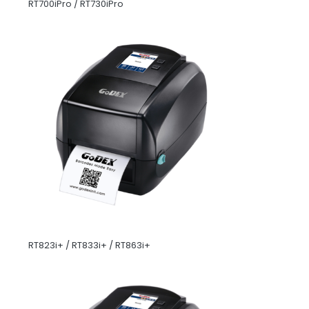
RT700iPro / RT730iPro
RT823i+ / RT833i+ / RT863i+