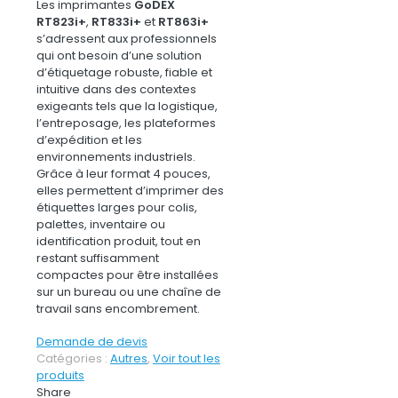
Les imprimantes
GoDEX
RT823i+
,
RT833i+
et
RT863i+
s’adressent aux professionnels
qui ont besoin d’une solution
d’étiquetage robuste, fiable et
intuitive dans des contextes
exigeants tels que la logistique,
l’entreposage, les plateformes
d’expédition et les
environnements industriels.
Grâce à leur format 4 pouces,
elles permettent d’imprimer des
étiquettes larges pour colis,
palettes, inventaire ou
identification produit, tout en
restant suffisamment
compactes pour être installées
sur un bureau ou une chaîne de
travail sans encombrement.
Demande de devis
Catégories :
Autres
,
Voir tout les
produits
Share