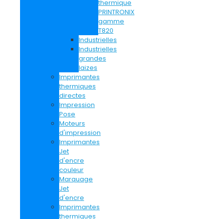
thermique
PRINTRONIX
gamme
T820
Industrielles
Industrielles
grandes
laizes
Imprimantes
thermiques
directes
Impression
Pose
Moteurs
d'impression
Imprimantes
Jet
d'encre
couleur
Marquage
Jet
d'encre
Imprimantes
thermiques