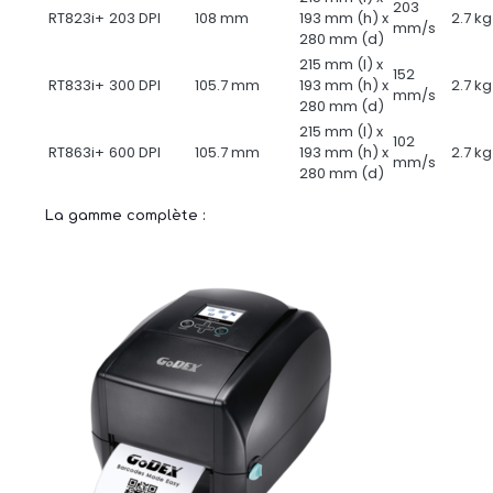
203
RT823i+
203 DPI
108 mm
193 mm (h) x
2.7 kg
mm/s
280 mm (d)
215 mm (l) x
152
RT833i+
300 DPI
105.7 mm
193 mm (h) x
2.7 kg
mm/s
280 mm (d)
215 mm (l) x
102
RT863i+
600 DPI
105.7 mm
193 mm (h) x
2.7 kg
mm/s
280 mm (d)
La gamme complète :