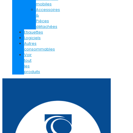
mobiles
Accessoires
&
Pièces
détachées
Etiquettes
Logiciels
Autres
consommables
Voir
tout
les
produits