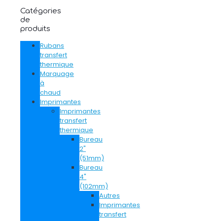
Catégories
de
produits
Rubans
transfert
thermique
Marquage
à
chaud
Imprimantes
Imprimantes
transfert
thermique
Bureau
2"
(51mm)
Bureau
4"
(102mm)
Autres
Imprimantes
transfert