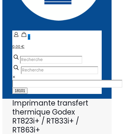
0
0,00 €
✕
Imprimante transfert
thermique Godex
RT823i+ / RT833i+ /
RT863i+