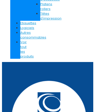
Platens
rollers
Têtes
d'impression
Etiquettes
Logiciels
Autres
consommables
Voir
tout
les
produits