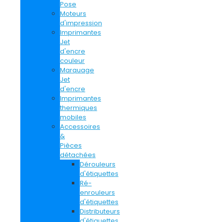
Pose
Moteurs
d'impression
Imprimantes
Jet
d'encre
couleur
Marquage
Jet
d'encre
Imprimantes
thermiques
mobiles
Accessoires
&
Pièces
détachées
Dérouleurs
d'étiquettes
Ré-
enrouleurs
d'étiquettes
Distributeurs
d'étiquettes