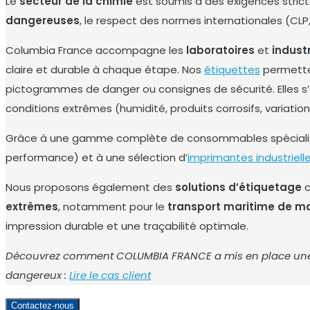
Le
secteur de la chimie
est soumis à des exigences stric
dangereuses
, le respect des normes internationales (CLP
Columbia France accompagne les
laboratoires
et
industr
claire et durable à chaque étape. Nos
étiquettes
permetten
pictogrammes de danger
ou consignes de sécurité. Elles s
conditions extrêmes
(humidité, produits corrosifs, variati
Grâce à une gamme complète de consommables spéciali
performance) et à une sélection d’
imprimantes industriell
Nous proposons également des
solutions d’étiquetage
c
extrêmes
, notamment pour le
transport maritime de m
impression durable et une traçabilité optimale.
Découvrez comment COLUMBIA FRANCE a mis en place une so
dangereux :
Lire le cas client
Contactez-nous