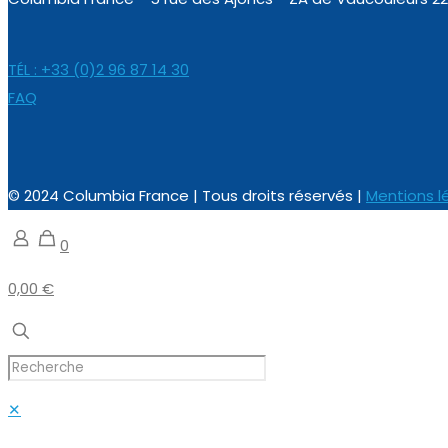
TÉL : +33 (0)2 96 87 14 30
FAQ
© 2024 Columbia France | Tous droits réservés |
Mentions l
0
0,00 €
✕