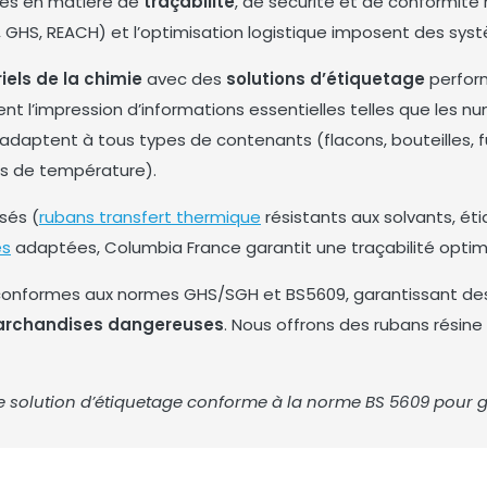
tes en matière de
traçabilité
, de sécurité et de conformité
, GHS, REACH) et l’optimisation logistique imposent des syst
iels de la chimie
avec des
solutions d’étiquetage
perfor
t l’impression d’informations essentielles telles que les
num
’adaptent à tous types de contenants (flacons, bouteilles, f
ons de température).
sés (
rubans transfert thermique
résistants aux solvants, ét
es
adaptées, Columbia France garantit une traçabilité optim
onformes aux normes GHS/SGH et BS5609, garantissant d
archandises dangereuses
. Nous offrons des rubans résin
lution d’étiquetage conforme à la norme BS 5609 pour gara