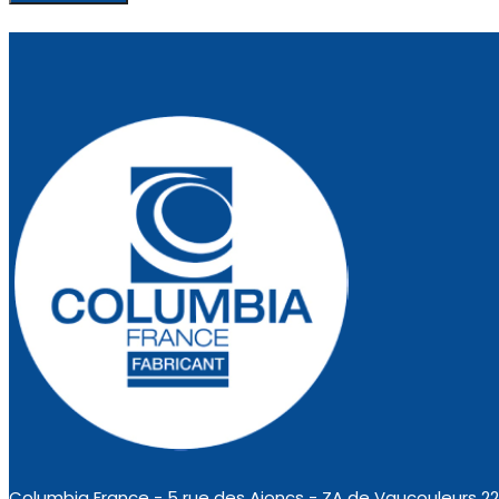
Columbia France - 5 rue des Ajoncs - ZA de Vaucouleurs 2