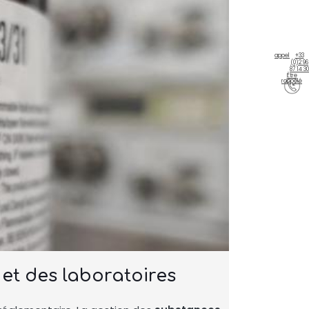
appel
+33
(0)2 96
87 14 30
Être
rappelé
 et des laboratoires