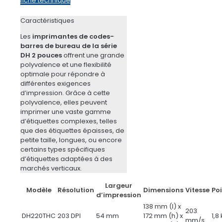
fiche technique
Caractéristiques
Les
imprimantes de codes-
barres de bureau de la série
DH 2 pouces
offrent une grande
polyvalence et une flexibilité
optimale pour répondre à
différentes exigences
d’impression. Grâce à cette
polyvalence, elles peuvent
imprimer une vaste gamme
d’étiquettes complexes, telles
que des étiquettes épaisses, de
petite taille, longues, ou encore
certains types spécifiques
d’étiquettes adaptées à des
marchés verticaux.
Largeur
Modèle
Résolution
Dimensions
Vitesse
Po
d’impression
138 mm (l) x
203
DH220THC
203 DPI
54 mm
172 mm (h) x
1,8
mm/s