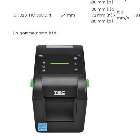
210 mm (p)
138 mm (l) x
152
DH320THC
300 DPI
54 mm
172 mm (h) x
1,8
mm/s
210 mm (p)
La gamme complète :