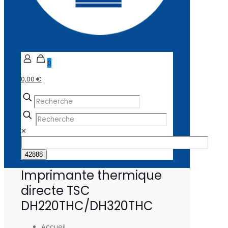
0
0,00 €
✕
Imprimante thermique
directe TSC
DH220THC/DH320THC
Accueil