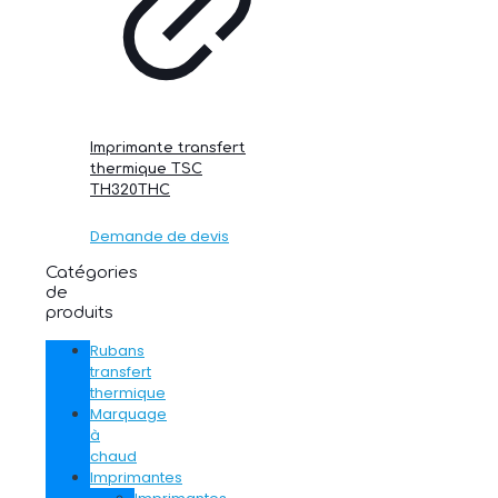
Imprimante transfert
thermique TSC
TH320THC
Demande de devis
Catégories
de
produits
Rubans
transfert
thermique
Marquage
à
chaud
Imprimantes