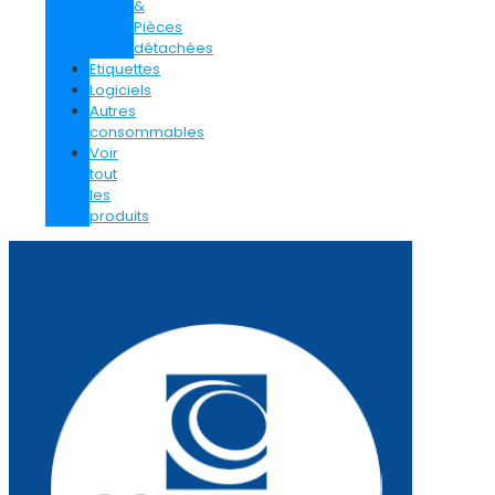
&
Pièces
détachées
Etiquettes
Logiciels
Autres
consommables
Voir
tout
les
produits