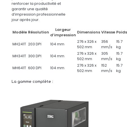
renforcer la productivité et
garantir une qualité
d’impression professionnelle
jour après jour.
Largeur
Modèle
Résolution
Dimensions
Vitesse
Poids
d’impression
276 x 326 x
356
15.7
MH241T
203 DPI
104 mm
502 mm
mm/s
kg
276 x 326 x
305
15.7
MH341T
300 DPI
104 mm
502 mm
mm/s
kg
276 x 326 x
152
15.7
MH641T
600 DPI
104 mm
502 mm
mm/s
kg
La gamme complète :