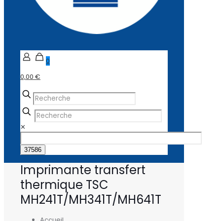
0
0,00 €
✕
Imprimante transfert
thermique TSC
MH241T/MH341T/MH641T
Accueil