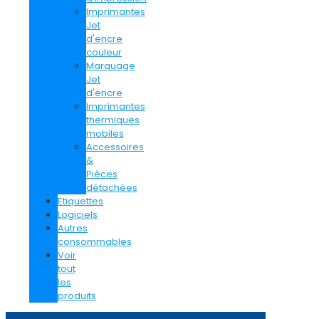
Imprimantes
Jet
d'encre
couleur
Marquage
Jet
d'encre
Imprimantes
thermiques
mobiles
Accessoires
&
Pièces
détachées
Etiquettes
Logiciels
Autres
consommables
Voir
tout
les
produits