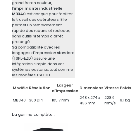
grand écran couleur,
l’
imprimante industrielle
MB340
est conçue pour faciliter
le travail des opérateurs. Elle
permet un remplacement
rapide des rubans et rouleaux,
sans outils ni temps d’arrêt
prolongé.
Sa compatibilité avec les
langages d’impression standard
(TSPL-EZD) assure une
intégration simple dans vos
systèmes existants, tout comme
les modèles TSC DH.
Largeur
Modèle
Résolution
Dimensions
Vitesse
Poids
d’impression
248 x 274 x
228.6
MB340
300 DPI
105.7 mm
9.1 kg
436 mm
mm/s
La gamme complète :