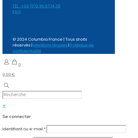
TÉL : +33 (0)2 96 87 14 30
FAQ
© 2024 Columbia France | Tous droits
réservés |
Mentions légales
|
Politique de
confidentialité
0
0,00 €
✕
Se connecter
Identifiant ou e-mail
*