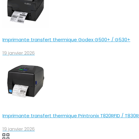
Imprimante transfert thermique Godex G500+ / G530+
19 janvier 2026
Imprimante transfert thermique Printronix T820RFID / T830R
19 janvier 2026