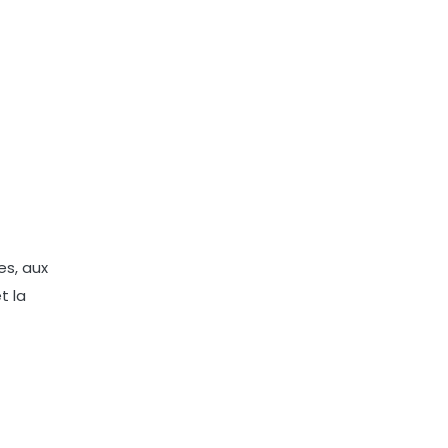
es, aux
t la