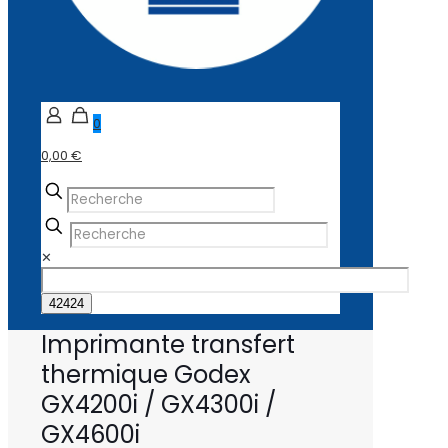
0
0,00 €
✕
Imprimante transfert
thermique Godex
GX4200i / GX4300i /
GX4600i