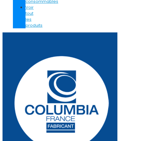
consommables
Voir
tout
les
produits