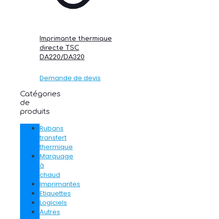
Imprimante thermique
directe TSC
DA220/DA320
Demande de devis
Catégories
de
produits
Rubans
transfert
thermique
Marquage
à
chaud
Imprimantes
Etiquettes
Logiciels
Autres