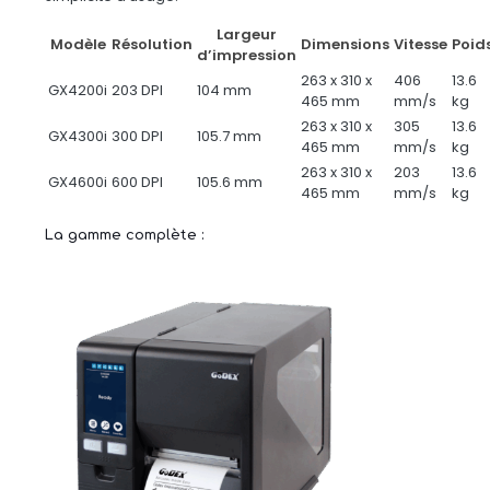
Largeur
Modèle
Résolution
Dimensions
Vitesse
Poid
d’impression
263 x 310 x
406
13.6
GX4200i
203 DPI
104 mm
465 mm
mm/s
kg
263 x 310 x
305
13.6
GX4300i
300 DPI
105.7 mm
465 mm
mm/s
kg
263 x 310 x
203
13.6
GX4600i
600 DPI
105.6 mm
465 mm
mm/s
kg
La gamme complète :