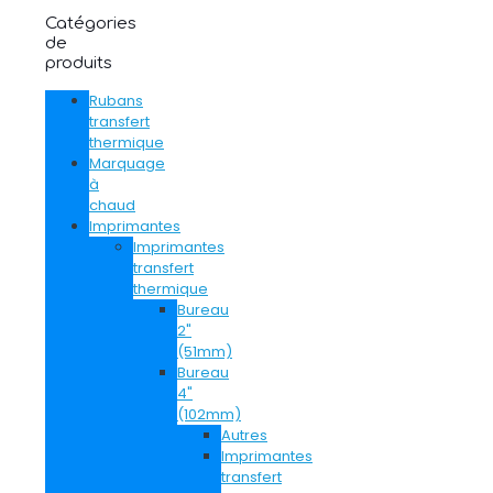
Catégories
de
produits
Rubans
transfert
thermique
Marquage
à
chaud
Imprimantes
Imprimantes
transfert
thermique
Bureau
2"
(51mm)
Bureau
4"
(102mm)
Autres
Imprimantes
transfert