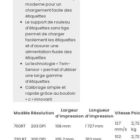
moderne pour un
chargement facile des
étiquettes
Le support de rouleau
d’étiquettes sans tige
permet de charger
facilement les étiquettes
et d’assurer une
alimentation fluide des
étiquettes
La technologie « Twin-
Sensor » permet d’utiliser
une large gamme
d’étiquettes
Calibrage simple et
rapide grâce au boutoin
« c » innovant
Largeur
Longueur
Modèle
Résolution
Vitesse
Poi
d’impression
d’impression
127
2,72
700RT
203 DPI
108 mm
1 727 mm
mm/s
kg
102
2,72
730 RT
300 DPI
105,7 mm
762 mm