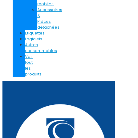
mobiles
Accessoires
&
Pièces
détachées
Etiquettes
Logiciels
Autres
consommables
Voir
tout
les
produits