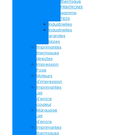
thermique
PRINTRONIX
gamme
T820
Industrielles
Industrielles
grandes
laizes
Imprimantes
thermiques
directes
Impression
Pose
Moteurs
d'impression
Imprimantes
Jet
d'encre
couleur
Marquage
Jet
d'encre
Imprimantes
thermiques