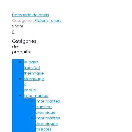
Demande de devis
Catégorie :
Platens rollers
Share
0
Catégories
de
produits
Rubans
transfert
thermique
Marquage
à
chaud
Imprimantes
Imprimantes
transfert
thermique
Imprimantes
thermiques
directes