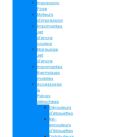
Impression
Pose
Moteurs
d'impression
Imprimantes
Jet
d'encre
couleur
Marquage
Jet
d'encre
Imprimantes
thermiques
mobiles
Accessoires
&
Pièces
détachées
Dérouleurs
d'étiquettes
Ré-
enrouleurs
d'étiquettes
Distributeurs