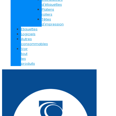
d'étiquettes
Platens
rollers
Têtes
d'impression
Etiquettes
Logiciels
Autres
consommables
Voir
tout
les
produits