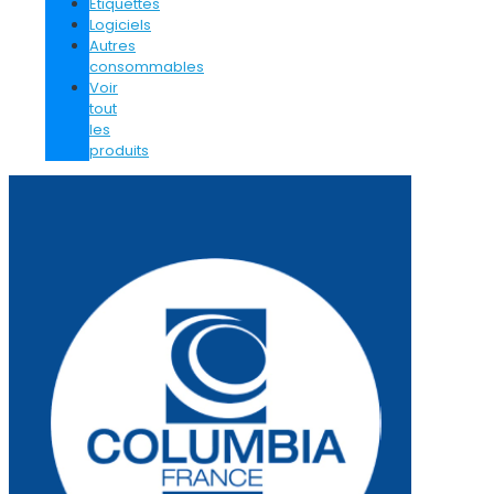
Etiquettes
Logiciels
Autres
consommables
Voir
tout
les
produits