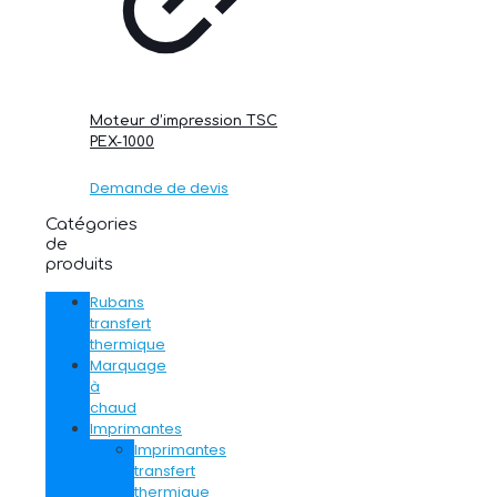
Moteur d’impression TSC
PEX-1000
Demande de devis
Catégories
de
produits
Rubans
transfert
thermique
Marquage
à
chaud
Imprimantes
Imprimantes
transfert
thermique