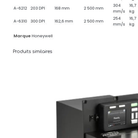
304
16,7
A-6212
203 DPI
168 mm
2 500 mm
mm/s
kg
254
16,7
A-6310
300 DPI
162,6 mm
2 500 mm
mm/s
kg
Marque
Honeywell
Produits similaires