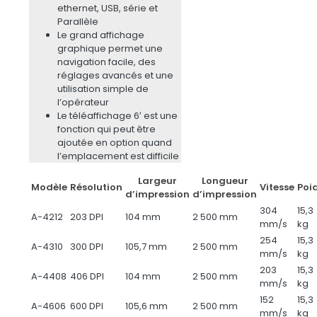
ethernet, USB, série et
Parallèle
Le grand affichage
graphique permet une
navigation facile, des
réglages avancés et une
utilisation simple de
l’opérateur
Le téléaffichage 6′ est une
fonction qui peut être
ajoutée en option quand
l’emplacement est difficile
Largeur
Longueur
Modèle
Résolution
Vitesse
Poi
d’impression
d’impression
304
15,3
A-4212
203 DPI
104 mm
2 500 mm
mm/s
kg
254
15,3
A-4310
300 DPI
105,7 mm
2 500 mm
mm/s
kg
203
15,3
A-4408
406 DPI
104 mm
2 500 mm
mm/s
kg
152
15,3
A-4606
600 DPI
105,6 mm
2 500 mm
mm/s
kg