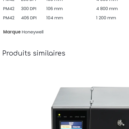
PM42
300 DPI
106 mm
4 800 mm
PM42
406 DPI
104 mm
1 200 mm
Marque
Honeywell
Produits similaires