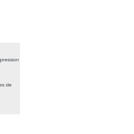
mpression
es de