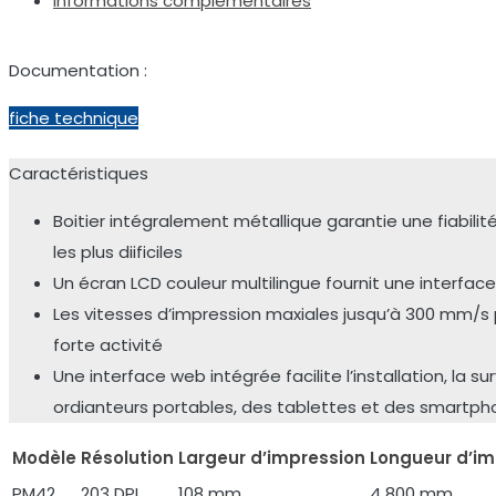
Informations complémentaires
Documentation :
fiche technique
Caractéristiques
Boitier intégralement métallique garantie une fiabili
les plus diificiles
Un écran LCD couleur multilingue fournit une interface 
Les vitesses d’impression maxiales jusqu’à 300 mm/
forte activité
Une interface web intégrée facilite l’installation, la s
ordianteurs portables, des tablettes et des smartp
Modèle
Résolution
Largeur d’impression
Longueur d’im
PM42
203 DPI
108 mm
4 800 mm