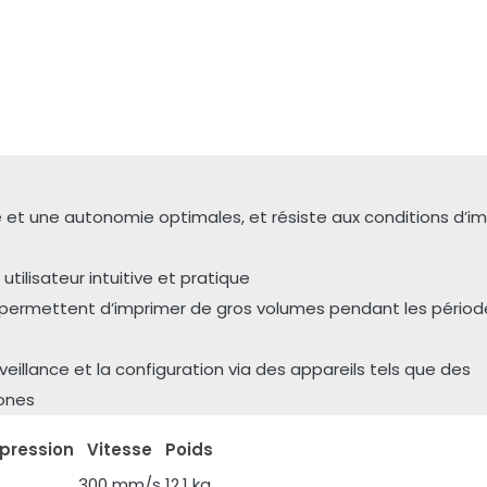
té et une autonomie optimales, et résiste aux conditions d’i
utilisateur intuitive et pratique
s permettent d’imprimer de gros volumes pendant les périod
urveillance et la configuration via des appareils tels que des
hones
pression
Vitesse
Poids
300 mm/s
12,1 kg