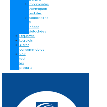
Imprimantes
thermiques
mobiles
Accessoires
&
Pièces
détachées
Etiquettes
Logiciels
Autres
consommables
Voir
tout
les
produits