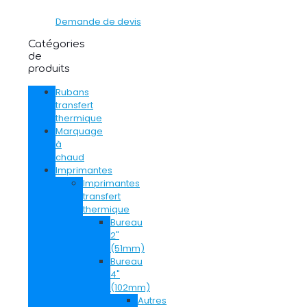
Demande de devis
Catégories
de
produits
Rubans
transfert
thermique
Marquage
à
chaud
Imprimantes
Imprimantes
transfert
thermique
Bureau
2"
(51mm)
Bureau
4"
(102mm)
Autres