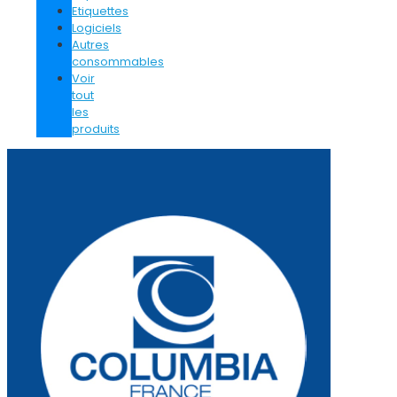
Etiquettes
Logiciels
Autres
consommables
Voir
tout
les
produits