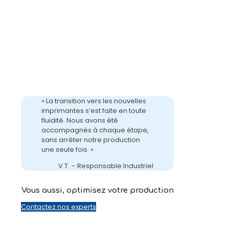
- Processus d’étiquetage plus rapide et plus fiable,
grâce à des imprimantes de dernière génération
- Formation minimale nécessaire grâce à une
interface familière
- Réduction des coûts de maintenance à long
terme
- Infrastructure prête pour les futurs défis
technologiques, comme la gestion à distance ou
l’étiquetage intelligent
« La transition vers les nouvelles
imprimantes s’est faite en toute
fluidité. Nous avons été
accompagnés à chaque étape,
sans arrêter notre production
une seule fois. »
V.T. – Responsable Industriel
Vous aussi, optimisez votre production
Contactez nos experts