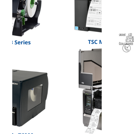
appel
+33
(0)2 96
87 14 30
Être rappelé